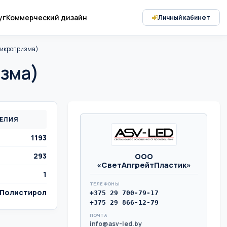
уг
Коммерческий дизайн
Личный кабинет
Микропризма)
изма)
ДЕЛИЯ
1193
ООО
293
«СветАпгрейтПластик»
1
ТЕЛЕФОНЫ
Полистирол
+375 29 700-79-17
+375 29 866-12-79
ПОЧТА
info@asv-led.by