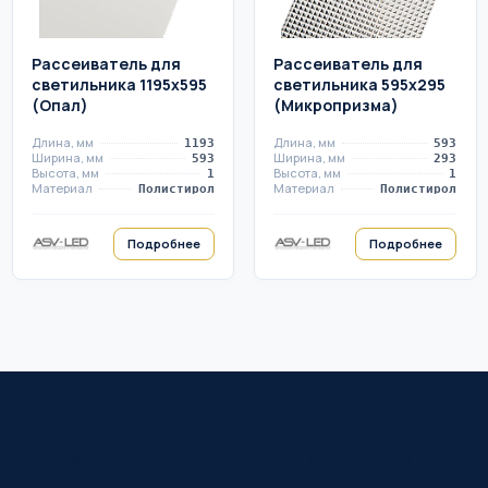
Рассеиватель для
Рассеиватель для
светильника 1195х595
светильника 595х295
(Опал)
(Микропризма)
Длина, мм
Длина, мм
1193
593
Ширина, мм
Ширина, мм
593
293
Высота, мм
Высота, мм
1
1
Материал
Материал
Полистирол
Полистирол
Подробнее
Подробнее
АЗЧИКАМ
ПАРТНЁРАМ